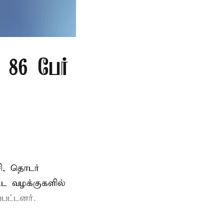
86 பேர்
ி, தொடர்
ட்ட வழக்குகளில்
பட்டனர்.