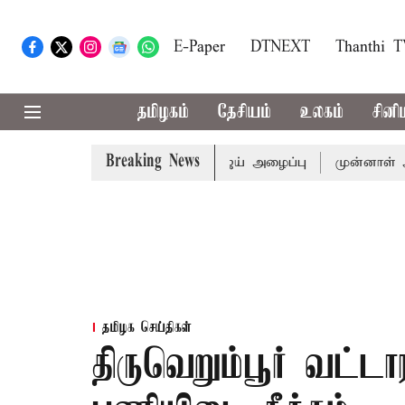
E-Paper
DTNEXT
Thanthi 
தமிழகம்
தேசியம்
உலகம்
சினி
Breaking News
்துக்கு முதல்-அமைச்சர் விஜய் அழைப்பு
முன்னாள் அமைச்சர் 
தமிழக செய்திகள்
திருவெறும்பூர் வட்ட