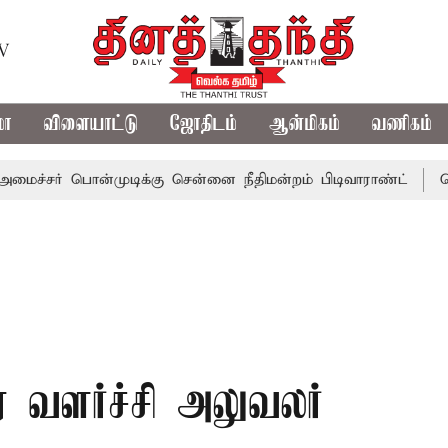
TV
மா
விளையாட்டு
ஜோதிடம்
ஆன்மிகம்
வணிகம்
பொன்முடிக்கு சென்னை நீதிமன்றம் பிடிவாராண்ட்
தொலைநோக்
ார வளர்ச்சி அலுவலர்