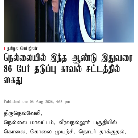
தமிழக செய்திகள்
நெல்லையில் இந்த ஆண்டு இதுவரை
86 பேர் தடுப்பு காவல் சட்டத்தில்
கைது
Published on
:
06 Aug 2026, 4:33 pm
திருநெல்வேலி,
நெல்லை மாவட்டம், வீரவநல்லூர் பகுதியில்
கொலை, கொலை முயற்சி, தொடர் தாக்குதல்,