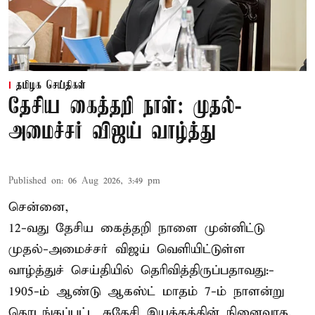
தமிழக செய்திகள்
தேசிய கைத்தறி நாள்: முதல்-
அமைச்சர் விஜய் வாழ்த்து
Published on
:
06 Aug 2026, 3:49 pm
சென்னை,
12-வது தேசிய கைத்தறி நாளை முன்னிட்டு
முதல்-அமைச்சர் விஜய் வெளியிட்டுள்ள
வாழ்த்துச் செய்தியில் தெரிவித்திருப்பதாவது:-
1905-ம் ஆண்டு ஆகஸ்ட் மாதம் 7-ம் நாளன்று
தொடங்கப்பட்ட சுதேசி இயக்கத்தின் நினைவாக,