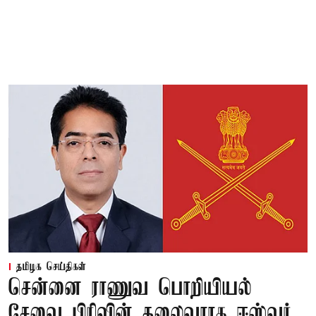
தமிழக செய்திகள்
சென்னை ராணுவ பொறியியல்
சேவை பிரிவின் தலைவராக ஈஸ்வர்