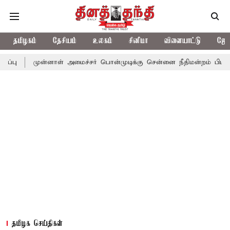
தமிழகம்
தேசியம்
உலகம்
சினிமா
விளையாட்டு
ஜோத
ுன்னாள் அமைச்சர் பொன்முடிக்கு சென்னை நீதிமன்றம் பிடிவாராண்ட்
தமிழக செய்திகள்