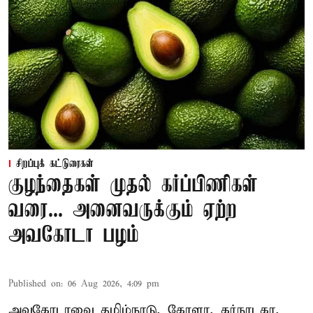
சிறப்புக் கட்டுரைகள்
குழந்தைகள் முதல் கர்ப்பிணிகள்
வரை... அனைவருக்கும் ஏற்ற
அவகோடா பழம்
Published on
:
06 Aug 2026, 4:09 pm
அவகோடாவை தமிழ்நாடு, கேரளா, கர்நாடகா,