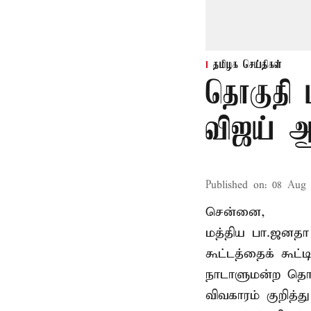
தமிழக செய்திகள்
தொகுதி 
விஜய் ஆ
Published on
:
08 Aug 
சென்னை,
மத்திய பா.ஜனத
கூட்டத்தைக் கூட
நாடாளுமன்ற தொக
விவகாரம் குறித்