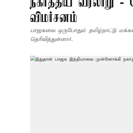
நகர்த்திய வரலாறு -
விமர்சனம்
பாஜகவை ஒருபோதும் தமிழ்நாட்டு மக்கள
தெரிவித்துள்ளார்.