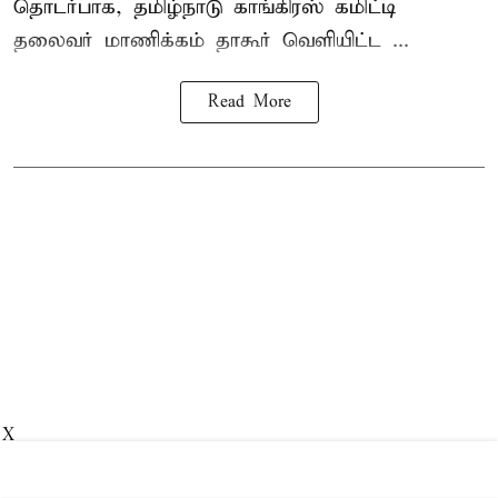
தொடர்பாக, தமிழ்நாடு காங்கிரஸ் கமிட்டி
தலைவர்
மாணிக்கம் தாகூர்
வெளியிட்ட ...
Read More
X