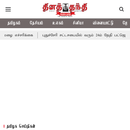
தமிழகம்
தேசியம்
உலகம்
சினிமா
விளையாட்டு
ஜோத
ிக்கை
புதுச்சேரி சட்டசபையில் வரும் 24ம் தேதி பட்ஜெட் தாக்கல் செய
தமிழக செய்திகள்