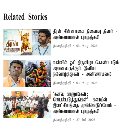
Related Stories
தீரன் சின்னமலை நினைவு தினம் -
அண்ணாமலை புகழஞ்சலி
தினத்தந்தி
03 Aug 2026
வல்வில் ஓரி திருவிழா கொண்டாடும்
அனைவருக்கும் இனிய
நல்வாழ்த்துகள் - அண்ணாமலை
தினத்தந்தி
03 Aug 2026
'கனவு காணுங்கள்;
செயல்படுத்துங்கள்' – கலாமின்
இலட்சியத்தை முன்னெடுப்போம் -
அண்ணாமலை புகழஞ்சலி
தினத்தந்தி
27 Jul 2026