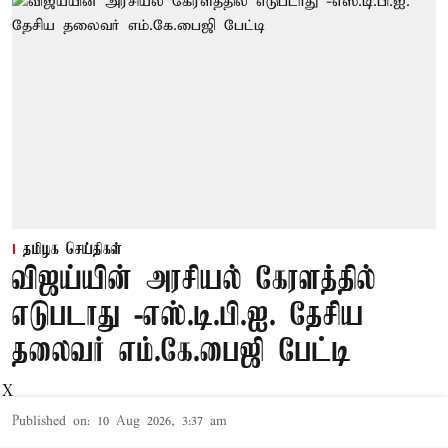
தமிழக செய்திகள்
விஜய்யின் அரசியல் கேரளத்தில்
எடுபடாது -எஸ்.டி.பி.ஐ. தேசிய
தலைவர் எம்.கே.பைஜி பேட்டி
X
Published on
:
10 Aug 2026, 3:37 am