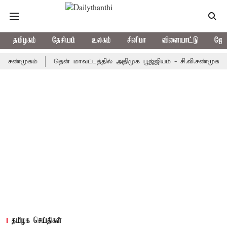
தமிழகம்
தேசியம்
உலகம்
சினிமா
விளையாட்டு
ஜோத
ுகம்
தென் மாவட்டத்தில் அதிமுக பூஜ்ஜியம் - சி.வி.சண்முகம்
ஜார
தமிழக செய்திகள்