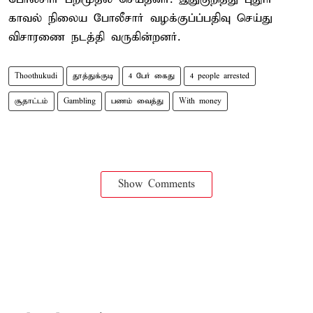
காவல் நிலைய போலீசார் வழக்குப்ப்பதிவு செய்து
விசாரணை நடத்தி வருகின்றனர்.
Thoothukudi
தூத்துக்குடி
4 பேர் கைது
4 people arrested
சூதாட்டம்
Gambling
பணம் வைத்து
With money
Show Comments