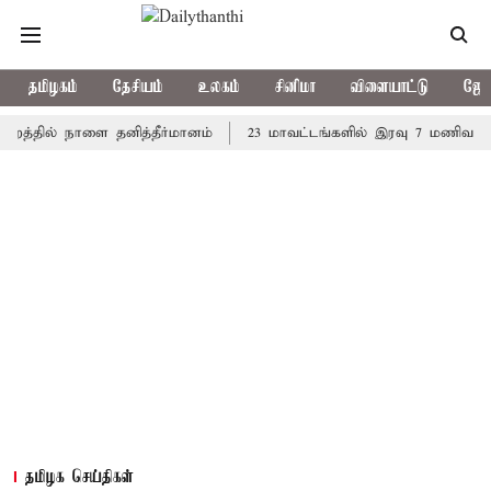
தமிழகம்
தேசியம்
உலகம்
சினிமா
விளையாட்டு
ஜோத
த்தில் நாளை தனித்தீர்மானம்
23 மாவட்டங்களில் இரவு 7 மணிவரை மழை
தமிழக செய்திகள்