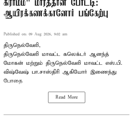
கிராமம்" மாரத்தான் போட்டி:
ஆயிரக்கணக்கானோர் பங்கேற்பு
Published on
:
09 Aug 2026, 9:02 am
திருநெல்வேலி,
திருநெல்வேலி
மாவட்ட கலெக்டர் ஆனந்த்
மோகன் மற்றும் திருநெல்வேலி மாவட்ட எஸ்.பி.
விஷ்வேஷ் பா.சாஸ்திரி ஆகியோர் இணைந்து
போதை
Read More