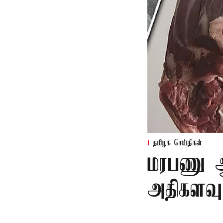
தமிழக செய்திகள்
மரபணு ஆய
அதிகளவு