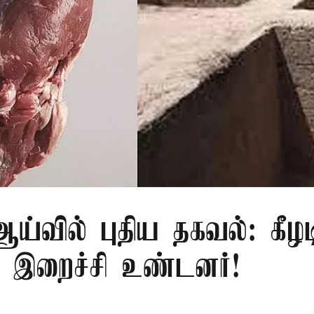
்வில் புதிய தகவல்: கீழட
 இறைச்சி உண்டனர்!