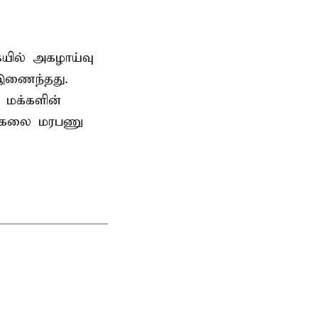
ையில் அகழாய்வு
 இணைந்தது.
 மக்களின்
பல்கலை மரபணு