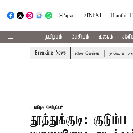
E-Paper
DTNEXT
Thanthi 
தமிழகம்
தேசியம்
உலகம்
சினி
Breaking News
டத்தாது ஏன்? உதயநிதி ஸ்டாலின் கேள்வி
த.வெ.க. அரசின் முத
தமிழக செய்திகள்
தூத்துக்குடி: குடும்ப