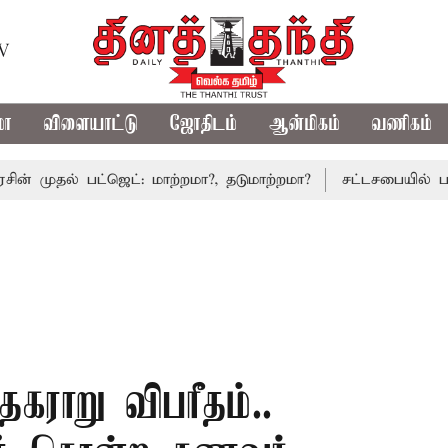
TV
மா
விளையாட்டு
ஜோதிடம்
ஆன்மிகம்
வணிகம்
ல் பட்ஜெட்: மாற்றமா?, தடுமாற்றமா?
சட்டசபையில் பட்ஜெட் ம
 தகராறு விபரீதம்..