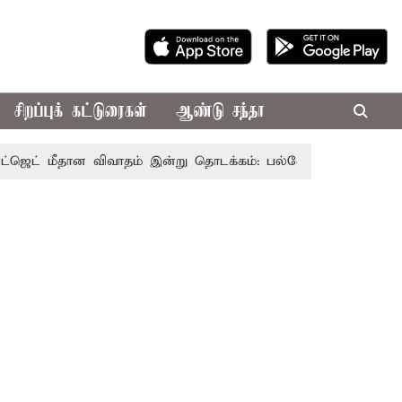
சிறப்புக் கட்டுரைகள்
ஆண்டு சந்தா
ீதான விவாதம் இன்று தொடக்கம்: பல்வேறு பிரச்சினைகளை எழுப்ப எ