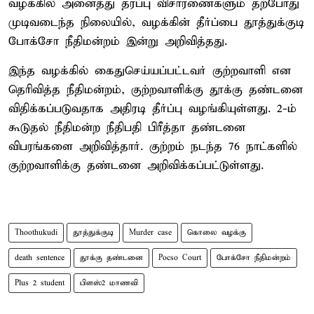
வழக்கில் அனைத்து தரப்பு விசாரணைகளும் தற்போது
முடிவடைந்த நிலையில், வழக்கின் தீர்ப்பை தூத்துக்குடி
போக்சோ நீதிமன்றம் இன்று அறிவித்தது.
இந்த வழக்கில் கைதுசெய்யப்பட்டவர் குற்றவாளி என
தெரிவித்த நீதிமன்றம், குற்றவாளிக்கு தூக்கு தண்டனை
விதிக்கப்படுவதாக அதிரடி தீர்ப்பு வழங்கியுள்ளது. 2-ம்
கூடுதல் நீதிமன்ற நீதிபதி பிரீத்தா தண்டனை
விபரங்களை அறிவித்தார். குற்றம் நடந்த 76 நாட்களில்
குற்றவாளிக்கு தண்டனை அறிவிக்கப்பட்டுள்ளது.
Thoothukudi
தூத்துக்குடி
Murder case
கொலை வழக்கு
death sentence
தூக்கு தண்டனை
Pocso Court
போக்சோ நீதிமன்றம்
Plus 2 student
பிளஸ்2 மாணவி