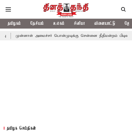
தமிழகம்
தேசியம்
உலகம்
சினிமா
விளையாட்டு
ஜோத
்னாள் அமைச்சர் பொன்முடிக்கு சென்னை நீதிமன்றம் பிடிவாராண்ட்
த
தமிழக செய்திகள்