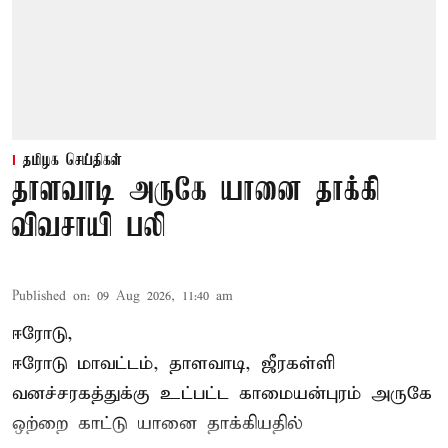
தமிழக செய்திகள்
தாளவாடி அருகே யானை தாக்கி
விவசாயி பலி
Published on
:
09 Aug 2026, 11:40 am
ஈரோடு,
ஈரோடு மாவட்டம்,
தாளவாடி
, ஜீரகள்ளி
வனச்சரகத்துக்கு உட்பட்ட காமையன்புரம் அருகே
ஒற்றை காட்டு
யானை தாக்கி
யதில்