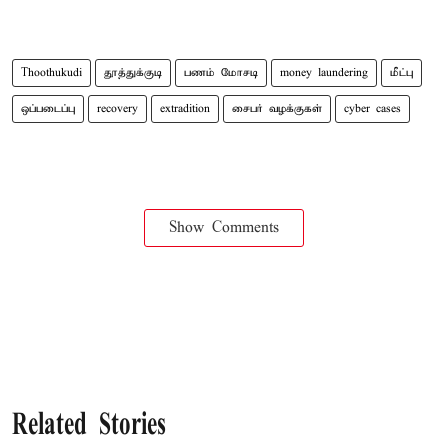
Thoothukudi
தூத்துக்குடி
பணம் மோசடி
money laundering
மீட்பு
ஒப்படைப்பு
recovery
extradition
சைபர் வழக்குகள்
cyber cases
Show Comments
Related Stories