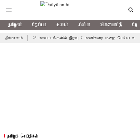
தமிழகம்
தேசியம்
உலகம்
சினிமா
விளையாட்டு
ஜோத
மானம்
23 மாவட்டங்களில் இரவு 7 மணிவரை மழை பெய்ய வாய்ப்பு
தமிழக செய்திகள்