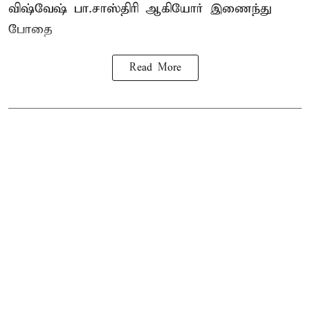
விஷ்வேஷ் பா.சாஸ்திரி ஆகியோர் இணைந்து
போதை
Read More