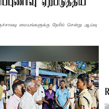
ப்புணர்வு ஏற்படுத்திய
்குச்சாவடி மையங்களுக்கு நேரில் சென்று ஆய்வு
R