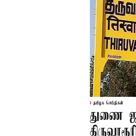
தமிழக செய்திகள்
துணை ஜன
திருவாரூ