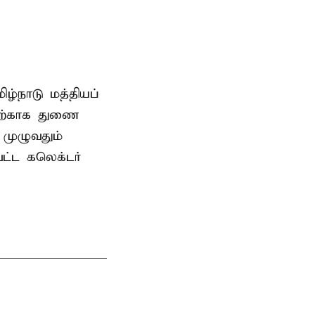
ிழ்நாடு மத்தியப்
தற்காக துணை
முழுவதும்
வட்ட கலெக்டர்