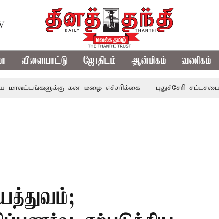
TV
மா
விளையாட்டு
ஜோதிடம்
ஆன்மிகம்
வணிகம்
ங்களுக்கு கன மழை எச்சரிக்கை
புதுச்சேரி சட்டசபையில் வரு
யத்துவம்;