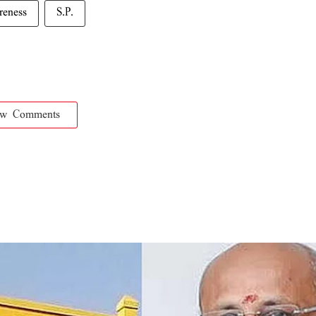
reness
S.P.
ow Comments