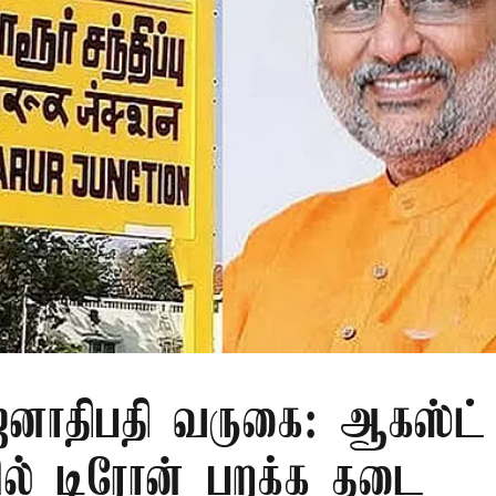
ாதிபதி வருகை: ஆகஸ்ட் 
ரில் டிரோன் பறக்க தடை