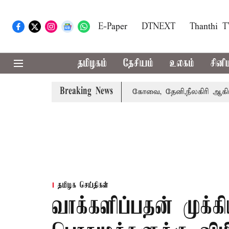
E-Paper
DTNEXT
Thanthi 
தமிழகம்
தேசியம்
உலகம்
சினி
Breaking News
வாபஸ் பெற்றார் சங்கீதா
கோவை, தேனி,நீலகிரி ஆகிய மாவட்ட
தமிழக செய்திகள்
வாக்களிப்பதன் முக்கி