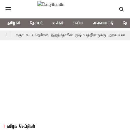
தமிழகம்
தேசியம்
உலகம்
சினிமா
விளையாட்டு
ஜோத
கரூர் கூட்டநெரிசல்: இறந்தோரின் குடும்பத்தினருக்கு அரசுப்பணி வழக்கு; 
தமிழக செய்திகள்