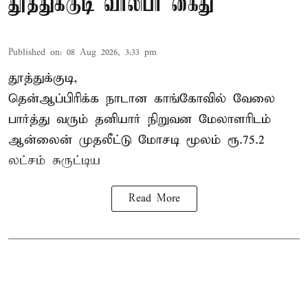
தூத்துக்குடி வாலிபர் கைது
Published on
:
08 Aug 2026, 3:33 pm
தூத்துக்குடி,
தென்ஆப்பிரிக்க நாடான
காங்கோ
வில் வேலை
பார்த்து வரும் தனியார் நிறுவன மேலாளரிடம்
ஆன்லைன் முதலீட்டு மோசடி மூலம் ரூ.75.2
லட்சம் சுருட்டிய
Read More