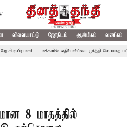
TV
மா
விளையாட்டு
ஜோதிடம்
ஆன்மிகம்
வணிகம்
ரபாகர்
மக்களின் எதிர்பார்ப்பை பூர்த்தி செய்யாத பட்ஜெட்; எ
ணமான 8 மாதத்தில்