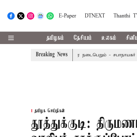
E-Paper
DTNEXT
Thanthi 
தமிழகம்
தேசியம்
உலகம்
சினி
Breaking News
 செப்டம்பர் 8-ந் தேதி வரை நடைபெறும் - சபாநாயகர் ஜே.சி.டி.பி
தமிழக செய்திகள்
தூத்துக்குடி: திரும