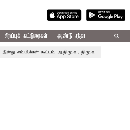
சிறப்புக் கட்டுரைகள்
ஆண்டு சந்தா
.பி.க்கள் கூட்டம்: அ.தி.மு.க., தி.மு.க. உள்ளிட்ட எதிர்க்கட்சிக