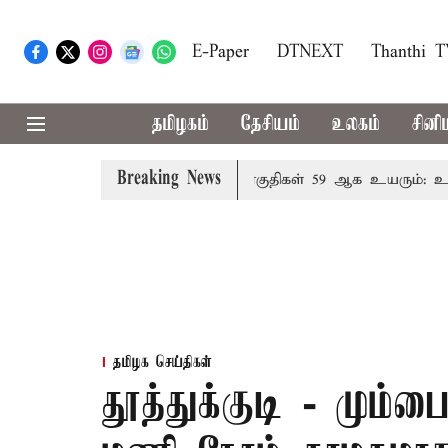
E-Paper
DTNEXT
Thanthi 
தமிழகம்
தேசியம்
உலகம்
சினி
Breaking News
ந்தால் தமிழக மக்களவை தொகுதிகள் 59 ஆக உயரும்: உத்தேச
தமிழக செய்திகள்
தூத்துக்குடி - மும்ப