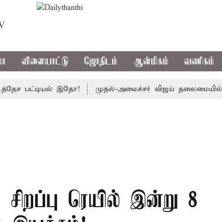
TV
மா
விளையாட்டு
ஜோதிடம்
ஆன்மிகம்
வணிகம்
 பட்டியல் இதோ!
முதல்-அமைச்சர் விஜய் தலைமையில் இன்று எம்
ை சிறப்பு ரெயில் இன்று 8