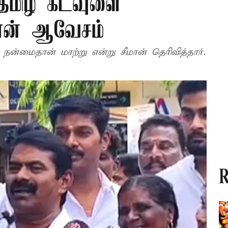
 தமிழ் கடவுளை
ீமான் ஆவேசம்
நன்மைதான் மாற்று என்று சீமான் தெரிவித்தார்.
R