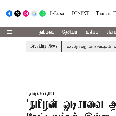
E-Paper
DTNEXT
Thanthi 
தமிழகம்
தேசியம்
உலகம்
சினி
Breaking News
றம் பிடிவாராண்ட்
தொலைநோக்கு பார்வையுடன் கூடிய வேளாண
தமிழக செய்திகள்
'தமிழன் ஒடிசாவை 