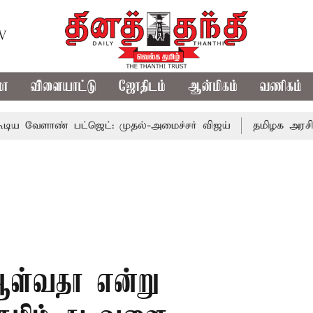
TV
மா
விளையாட்டு
ஜோதிடம்
ஆன்மிகம்
வணிகம்
் பட்ஜெட்: முதல்-அமைச்சர் விஜய்
தமிழக அரசியலில் பரப
ஆள்வதா என்று