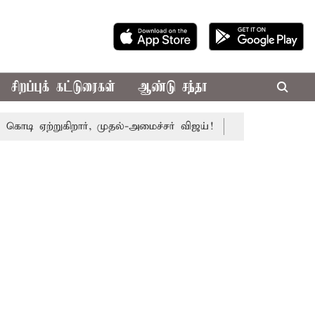
சிறப்புக் கட்டுரைகள்
ஆண்டு சந்தா
ஏற்றுகிறார், முதல்-அமைச்சர் விஜய்!
பா.ஜ.க.வை நெருங்குகி