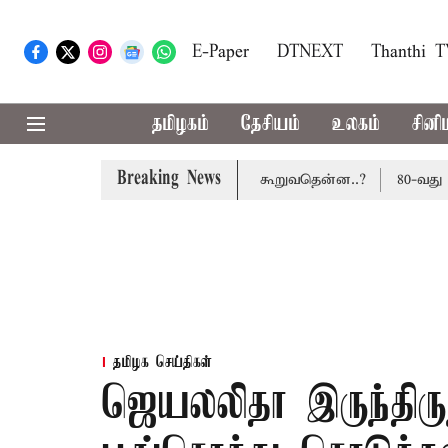
E-Paper
DTNEXT
Thanthi 
தமிழகம்
தேசியம்
உலகம்
சினி
Breaking News
வசூலிக்கப்படாது: மத்திய அரசு கூறுவதென்ன..?
80-வது சுதந
தமிழக செய்திகள்
ஜெயலலிதா இருந்திருந