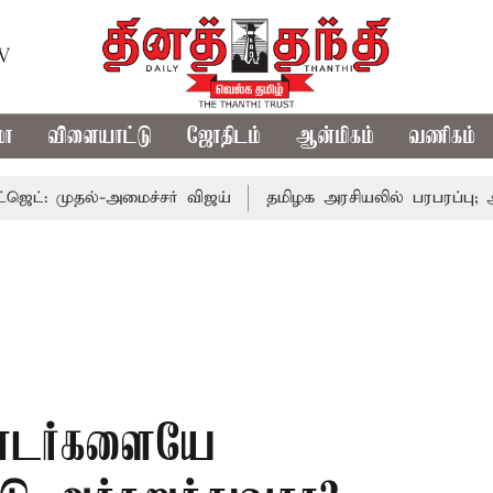
TV
மா
விளையாட்டு
ஜோதிடம்
ஆன்மிகம்
வணிகம்
ல்-அமைச்சர் விஜய்
தமிழக அரசியலில் பரபரப்பு; அமைச்சர்
ண்டர்களையே