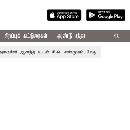
சிறப்புக் கட்டுரைகள்
ஆண்டு சந்தா
 ஆனந்த் உடன் சி.வி. சண்முகம், வேலுமணி சந்திப்பு
மண் வள