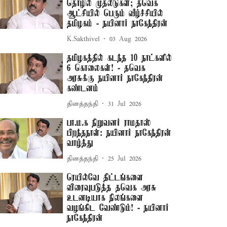
தொழில் முதலீடுகள்; தவெக
ஆட்சியில் பெரும் வீழ்ச்சியில்
தமிழகம் - நயினார் நாகேந்திரன்
K.Sakthivel
03 Aug 2026
தமிழகத்தில் கடந்த 10 நாட்களில்
6 கொலைகள்! - தவெக
அரசுக்கு நயினார் நாகேந்திரன்
கண்டனம்
தினத்தந்தி
31 Jul 2026
பா.ம.க நிறுவனர் ராமதாஸ்
பிறந்தநாள்: நயினார் நாகேந்திரன்
வாழ்த்து
தினத்தந்தி
25 Jul 2026
ரெயில்வே திட்டங்களை
விரைவுபடுத்த தவெக அரசு
உடனடியாக நிலங்களை
வழங்கிட வேண்டும்! - நயினார்
நாகேந்திரன்