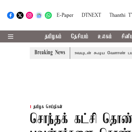
E-Paper
DTNEXT
Thanthi 
தமிழகம்
தேசியம்
உலகம்
சினி
Breaking News
ட்
தொலைநோக்கு பார்வையுடன் கூடிய வேளாண் பட்ஜெட்: முத
தமிழக செய்திகள்
சொந்தக் கட்சி தொ