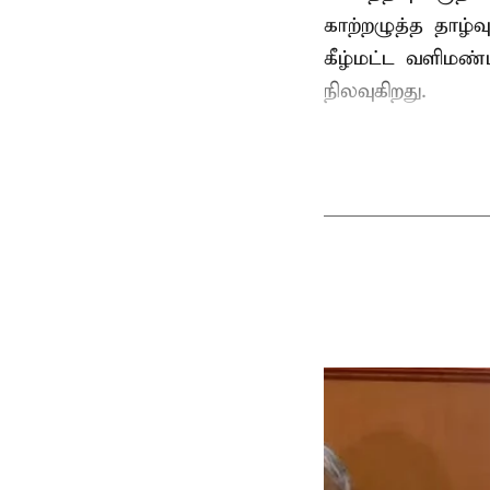
காற்றழுத்த தாழ்
கீழ்மட்ட வளிமண்
நிலவுகிறது.