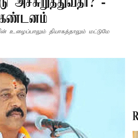
 அச்சுறுத்துவதா? -
் கண்டனம்
ன் உழைப்பாலும் தியாகத்தாலும் மட்டுமே
R