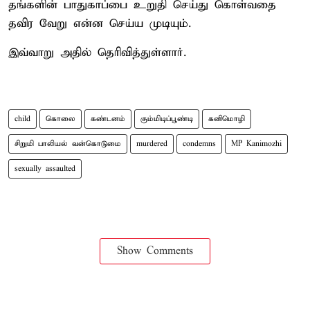
தங்களின் பாதுகாப்பை உறுதி செய்து கொள்வதை
தவிர வேறு என்ன செய்ய முடியும்.
இவ்வாறு அதில் தெரிவித்துள்ளார்.
child
கொலை
கண்டனம்
கும்மிடிப்பூண்டி
கனிமொழி
சிறுமி பாலியல் வன்கொடுமை
murdered
condemns
MP Kanimozhi
sexually assaulted
Show Comments