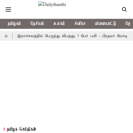
தமிழகம்
தேசியம்
உலகம்
சினிமா
விளையாட்டு
ஜோத
இமாச்சலத்தில் பேருந்து விபத்து; 7 பேர் பலி - பிரதமர் மோடி இரங்கல்
தமிழக செய்திகள்