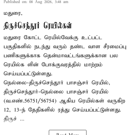
Published on
:
08 Aug 2026, 3:48 am
மதுரை,
திருச்செந்தூர் ரெயில்கள்
மதுரை கோட்ட ரெயில்வேக்கு உட்பட்ட
பகுதிகளில் நடந்து வரும் தண்ட வாள சீரமைப்பு
பணிகளுக்காக தென்மாவட்டங்களுக்கான பல
ரெயில்க ளின் போக்குவரத்தில் மாற்றம்
செய்யப்பட்டுள்ளது.
நெல்லை-திருச்செந்தூர் பாசஞ்சர் ரெயில்,
திருச்செந்தூர்-நெல்லை பாசஞ்சர் ரெயில்
(வ.எண்.56751/56754) ஆகிய ரெயில்கள் வருகிற
12, 13-ந் தேதிகளில் ரத்து செய்யப்பட்டுள்ளது.
திருச் ...