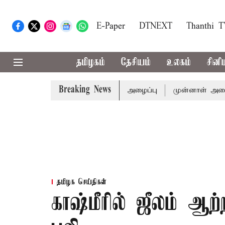
E-Paper
DTNEXT
Thanthi 
தமிழகம்
தேசியம்
உலகம்
சினி
Breaking News
்கு முதல்-அமைச்சர் விஜய் அழைப்பு
முன்னாள் அமைச்சர் பொன
தமிழக செய்திகள்
காஷ்மீரில் ஜீலம் ஆற்