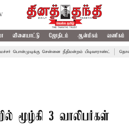
TV
மா
விளையாட்டு
ஜோதிடம்
ஆன்மிகம்
வணிகம்
்முடிக்கு சென்னை நீதிமன்றம் பிடிவாராண்ட்
தொலைநோக்கு ப
றில் மூழ்கி 3 வாலிபர்கள்