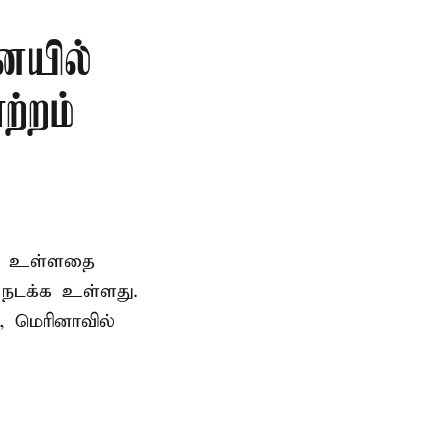
ையில்
ற்றம்
ெற உள்ளதை
ி நடக்க உள்ளது.
, மெரினாவில்