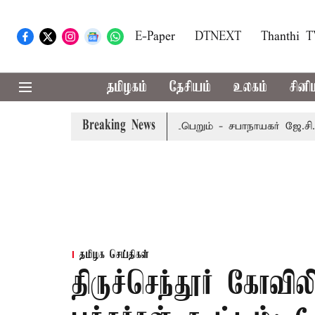
E-Paper
DTNEXT
Thanthi 
தமிழகம்
தேசியம்
உலகம்
சினி
Breaking News
ம்பர் 8-ந் தேதி வரை நடைபெறும் - சபாநாயகர் ஜே.சி.டி.பிரபாகர
தமிழக செய்திகள்
திருச்செந்தூர் கோவ