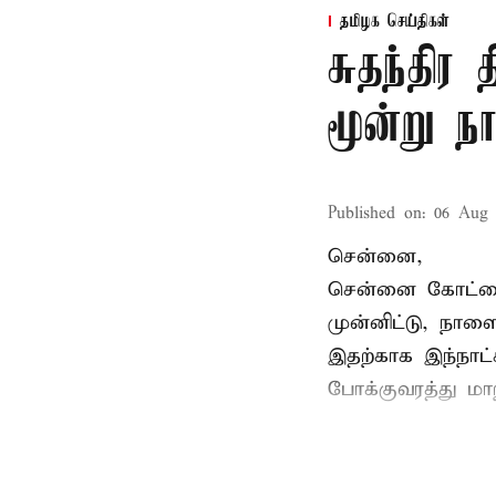
தமிழக செய்திகள்
சுதந்திர
மூன்று ந
Published on
:
06 Aug 
சென்னை,
சென்னை கோட்டைய
முன்னிட்டு, நாள
இதற்காக இந்நாட
போக்குவரத்து மா