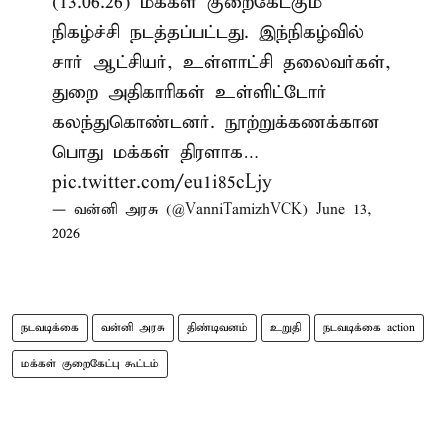
(13.06.26) மக்கள் குறைகேட்கும்
நிகழ்ச்சி நடத்தப்பட்டது. இந்நிகழ்வில்
சார் ஆட்சியர், உள்ளாட்சி தலைவர்கள்,
துறை அதிகாரிகள் உள்ளிட்டோர்
கலந்துகொண்டனர். நூற்றுக்கணக்கான
பொது மக்கள் திரளாக…
pic.twitter.com/eu1i85cLjy
— வன்னி அரசு (@VanniTamizhVCK)
June 13,
2026
நடவடிக்கை
வன்னி அரசு
திண்டிவனம்
உறுதி
நடவடிக்கை action
மக்கள் குறைகேட்பு கூட்டம்