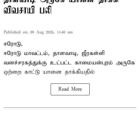
விவசாயி பலி
Published on
:
09 Aug 2026, 11:40 am
ஈரோடு,
ஈரோடு மாவட்டம்,
தாளவாடி
, ஜீரகள்ளி
வனச்சரகத்துக்கு உட்பட்ட காமையன்புரம் அருகே
ஒற்றை காட்டு
யானை தாக்கி
யதில்
Read More