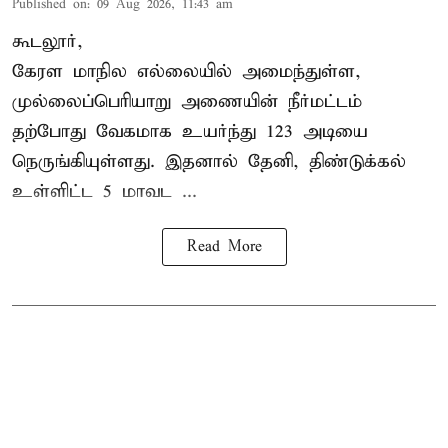
Published on
:
09 Aug 2026, 11:43 am
கூடலூர்,
கேரள மாநில எல்லையில் அமைந்துள்ள,
முல்லைப்பெரியாறு அணையின்
நீர்மட்டம்
தற்போது வேகமாக உயர்ந்து 123 அடியை
நெருங்கியுள்ளது. இதனால் தேனி, திண்டுக்கல்
உள்ளிட்ட 5 மாவட ...
Read More