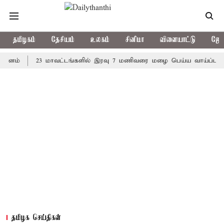
தமிழகம்
தேசியம்
உலகம்
சினிமா
விளையாட்டு
ஜோத
23 மாவட்டங்களில் இரவு 7 மணிவரை மழை பெய்ய வாய்ப்பு
கொரி
தமிழக செய்திகள்