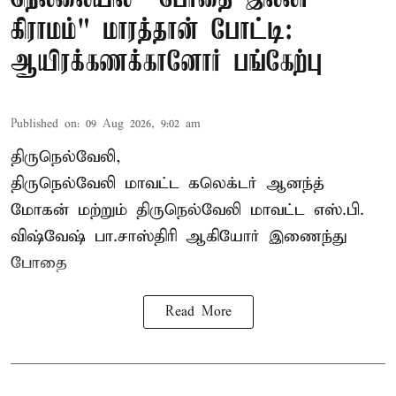
கிராமம்" மாரத்தான் போட்டி:
ஆயிரக்கணக்கானோர் பங்கேற்பு
Published on
:
09 Aug 2026, 9:02 am
திருநெல்வேலி,
திருநெல்வேலி
மாவட்ட கலெக்டர் ஆனந்த்
மோகன் மற்றும் திருநெல்வேலி மாவட்ட எஸ்.பி.
விஷ்வேஷ் பா.சாஸ்திரி ஆகியோர் இணைந்து
போதை
Read More