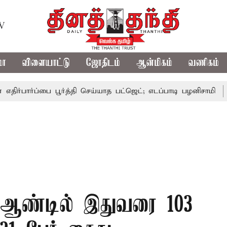
TV
மா
விளையாட்டு
ஜோதிடம்
ஆன்மிகம்
வணிகம்
ார்ப்பை பூர்த்தி செய்யாத பட்ஜெட்; எடப்பாடி பழனிசாமி
பட்ஜெட
த ஆண்டில் இதுவரை 103