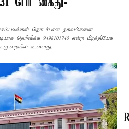
31 பேர் கைது-
றச்சம்பவங்கள் தொடர்பான தகவல்களை
டியாக தெரிவிக்க 9498101740 என்ற பிரத்தியேக
முறையில் உள்ளது.
R