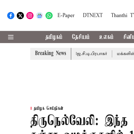
E-Paper
DTNEXT
Thanthi 
தமிழகம்
தேசியம்
உலகம்
சினி
Breaking News
 நடைபெறும் - சபாநாயகர் ஜே.சி.டி.பிரபாகர்
மக்களின் எதிர்ப
தமிழக செய்திகள்
திருநெல்வேலி: இந்