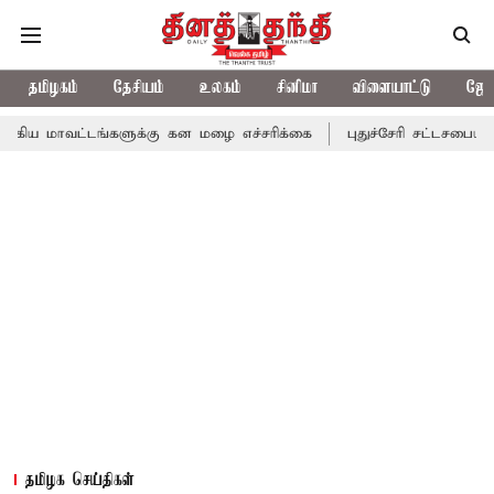
தமிழகம்
தேசியம்
உலகம்
சினிமா
விளையாட்டு
ஜோத
டங்களுக்கு கன மழை எச்சரிக்கை
புதுச்சேரி சட்டசபையில் வரும் 24ம
தமிழக செய்திகள்