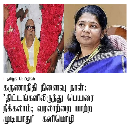
தமிழக செய்திகள்
கருணாநிதி நினைவு நாள்:
'திட்டங்களிலிருந்து பெயரை
நீக்கலாம்; வரலாற்றை மாற்ற
முடியாது' – கனிமொழி