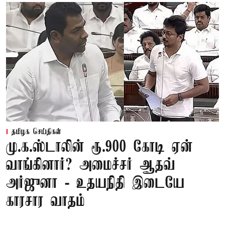
தமிழக செய்திகள்
மு.க.ஸ்டாலின் ரூ.900 கோடி ஏன்
வாங்கினார்? அமைச்சர் ஆதவ்
அர்ஜுனா - உதயநிதி இடையே
காரசார வாதம்