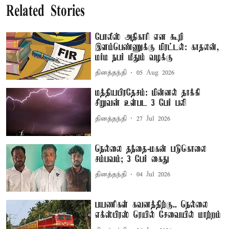
Related Stories
போலீஸ் அதிகாரி என கூறி
இளம்பெண்ணுக்கு மிரட்டல்: காதலன்,
மர்ம நபர் மீதும் வழக்கு
தினத்தந்தி
05 Aug 2026
மத்தியபிரதேசம்: மின்னல் தாக்கி
சிறுவன் உள்பட 3 பேர் பலி
தினத்தந்தி
27 Jul 2026
நெல்லை தந்தை-மகன் படுகொலை
சம்பவம்; 3 பேர் கைது
தினத்தந்தி
04 Jul 2026
பயணிகள் கவனத்திற்கு.. நெல்லை
எக்ஸ்பிரஸ் ரெயில் சேவையில் மாற்றம்