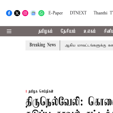
E-Paper
DTNEXT
Thanthi 
தமிழகம்
தேசியம்
உலகம்
சினி
Breaking News
கோவை, தேனி,நீலகிரி ஆகிய மாவட்டங்களுக்கு கன மழை எச
தமிழக செய்திகள்
திருநெல்வேலி: கொல