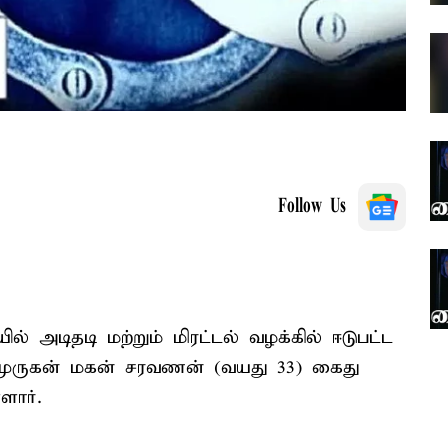
Follow Us
ல் அடிதடி மற்றும் மிரட்டல் வழக்கில் ஈடுபட்ட
 முருகன் மகன் சரவணன் (வயது 33) கைது
ளார்.