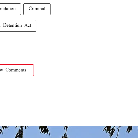
imidation
Criminal
 Detention Act
ow Comments