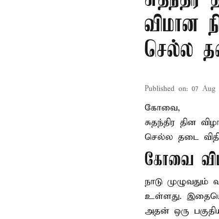
சுதந்தி
விமான ந
செல்ல 
Published on
:
07 Aug 
கோவை,
சுதந்திர தின வ
செல்ல தடை விதிக
கோவை விம
நாடு முழுவதும்
உள்ளது. இதையொட்
அதன் ஒரு பகுதி