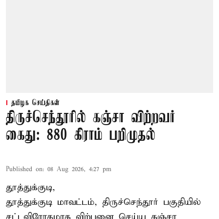
தமிழக செய்திகள்
திருச்செந்தூரில் கஞ்சா விற்றவர்
கைது: 880 கிராம் பறிமுதல்
Published on
:
08 Aug 2026, 4:27 pm
தூத்துக்குடி,
தூத்துக்குடி மாவட்டம்,
திருச்செந்தூர்
பகுதியில்
சட்டவிரோதமாக விற்பனை செய்ய
கஞ்சா