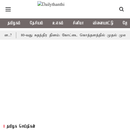
தமிழகம்
தேசியம்
உலகம்
சினிமா
விளையாட்டு
ஜோத
80-வது சுதந்திர தினம்: கோட்டை கொத்தளத்தில் முதல் முறையாக தேச
தமிழக செய்திகள்