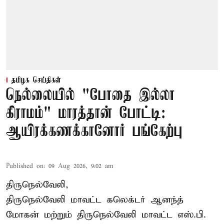
தமிழக செய்திகள்
நெல்லையில் "போதை இல்லா
கிராமம்" மாரத்தான் போட்டி:
ஆயிரக்கணக்கானோர் பங்கேற்பு
Published on
:
09 Aug 2026, 9:02 am
திருநெல்வேலி,
திருநெல்வேலி
மாவட்ட கலெக்டர் ஆனந்த்
மோகன் மற்றும் திருநெல்வேலி மாவட்ட எஸ்.பி.