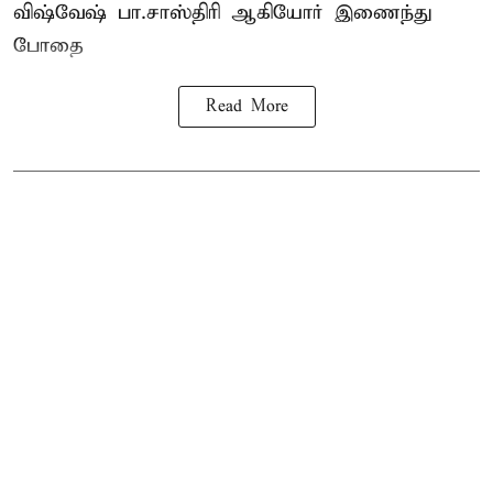
விஷ்வேஷ் பா.சாஸ்திரி ஆகியோர் இணைந்து
போதை
Read More