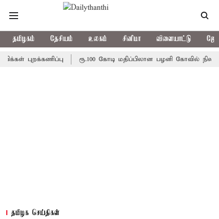
தமிழகம்
தேசியம்
உலகம்
சினிமா
விளையாட்டு
ஜோத
புறக்கணிப்பு
ரூ.100 கோடி மதிப்பிலான பழனி கோவில் நில மோசடி:
தமிழக செய்திகள்