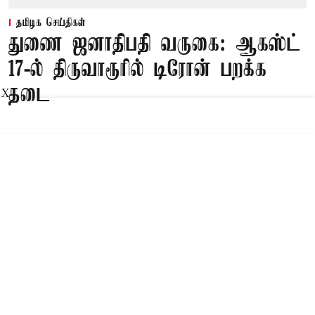
தமிழக செய்திகள்
துணை ஜனாதிபதி வருகை: ஆகஸ்ட்
17-ல் திருவாரூரில் டிரோன் பறக்க
தடை
X
Published on
:
07 Aug 2026, 3:57 pm
திருவாரூர்,
திருவாரூர் மாவட்டம், நன்னிலம் வட்டம்,
நீலக்குடியில் அமைந்துள்ள தமிழ்நாடு மத்தியப்
பல்கலைக்கழகத்தின் (CUTN) பட்டமளிப்பு
விழாவில் கலந்து கொள்வதற்காக துணை
ஜனாதிபதி வருகைதரவுள்ளதால் அன்றைய தினம்
திருவாரூர் மாவட்டம் முழுவதும் டிரோன் பறக்க