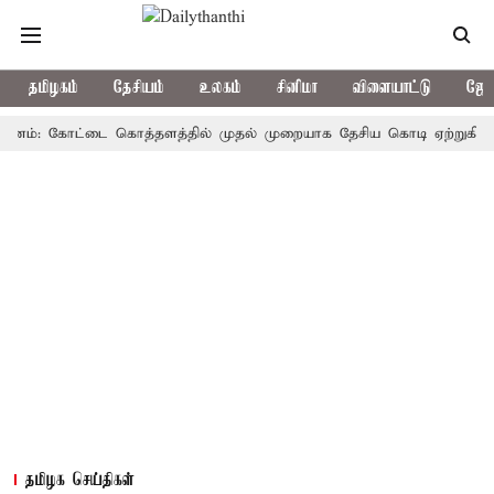
தமிழகம்
தேசியம்
உலகம்
சினிமா
விளையாட்டு
ஜோத
்: கோட்டை கொத்தளத்தில் முதல் முறையாக தேசிய கொடி ஏற்றுகிறார், முதல
தமிழக செய்திகள்