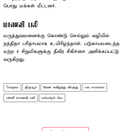
பொது மக்கள் மீட்டனர்.
மாணவி பலி
மருத்துவமனைக்கு கொண்டு செல்லும் வழியில்
நந்திதா பரிதாபமாக உயிரிழந்தாள். படுகாயமடைந்த
மற்ற 4 சிறுமிகளுக்கு தீவிர சிகிச்சை அளிக்கப்பட்டு
வருகிறது.
Tiruppur
திருப்பூர்
வேன் கவிழ்ந்து விபத்து
van overturns
பள்ளி மாணவி பலி
schoolgirl dies