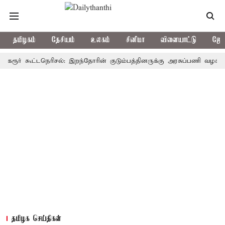
தமிழகம்
தேசியம்
உலகம்
சினிமா
விளையாட்டு
ஜோத
் கூட்டநெரிசல்: இறந்தோரின் குடும்பத்தினருக்கு அரசுப்பணி வழக்கு; வரும்
தமிழக செய்திகள்