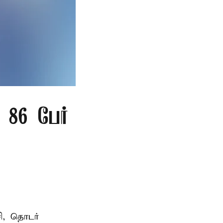
86 பேர்
ி, தொடர்