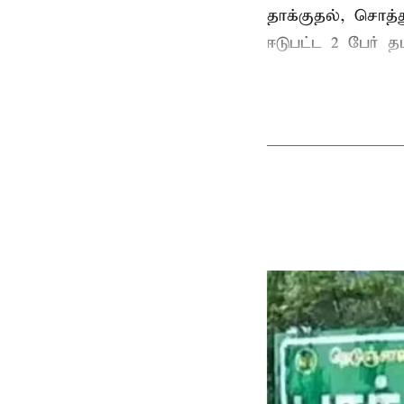
தாக்குதல், சொத்த
ஈடுபட்ட 2 பேர் தம