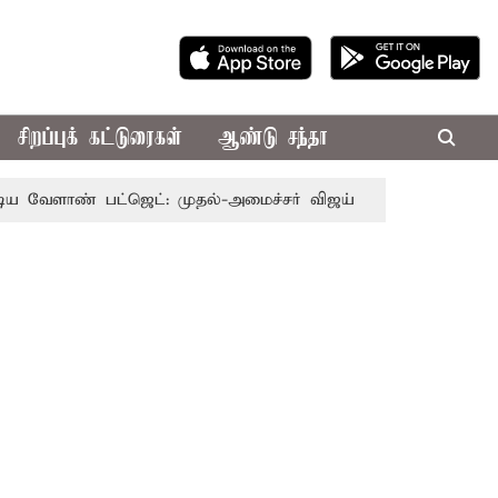
சிறப்புக் கட்டுரைகள்
ஆண்டு சந்தா
் பட்ஜெட்: முதல்-அமைச்சர் விஜய்
தமிழக அரசியலில் பரபர