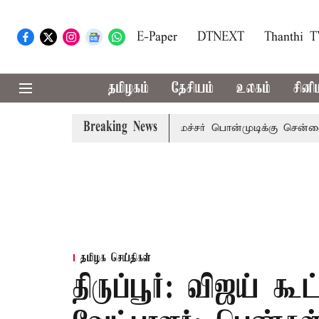
E-Paper
DTNEXT
Thanthi 
தமிழகம்
தேசியம்
உலகம்
சினி
Breaking News
அழைப்பு
முன்னாள் அமைச்சர் பொன்முடிக்கு சென்னை நீதிமன்
தமிழக செய்திகள்
திருப்பூர்: விஜய் கூட