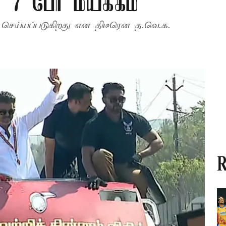
 7 பேர் மயக்கம்
து செய்யப்படுகிறது என திடீரென த.வெ.க.
R