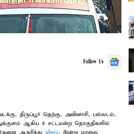
Follow Us
 வடக்கு, திருப்பூர் தெற்கு, அவினாசி, பல்லடம்,
துக்குளம் ஆகிய 8 சட்டமன்ற தொகுதிகளில்
ாளர்களை ஆதரித்து
விஜய்
இன்று மாலை