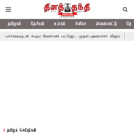
தமிழகம்
தேசியம்
உலகம்
சினிமா
விளையாட்டு
ஜோத
 கூடிய வேளாண் பட்ஜெட்: முதல்-அமைச்சர் விஜய்
தமிழக அரசியலில
தமிழக செய்திகள்