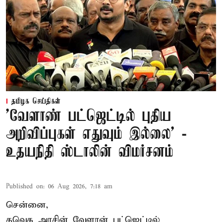
தமிழக செய்திகள்
'வேளாண் பட்ஜெட்டில் புதிய
அறிவிப்புகள் எதுவும் இல்லை' -
உதயநிதி ஸ்டாலின் விமர்சனம்
Published on
:
06 Aug 2026, 7:18 am
சென்னை,
தவெக அரசின் வேளான் பட்ஜெட்டில்