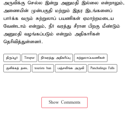
அருவிக்கு செல்ல இன்று அனுமதி இல்லை என்றாலும்,
அணையின் முன்பகுதி மற்றும் இதர இடங்களைப்
பார்க்க வரும் சுற்றுலாப் பயணிகள் ஏமாற்றமடைய
வேண்டாம் என்றும், நீர் வரத்து சீரான பிறகு மீண்டும்
அனுமதி வழங்கப்படும் என்றும் அதிகாரிகள்
தெரிவித்துள்ளனர்.
திருப்பூர்
Tirupur
நீர்வரத்து அதிகரிப்பு
சுற்றுலாப்பயணிகள்
குளிக்கத் தடை
tourists ban
பஞ்சலிங்க அருவி
Panchalinga Falls
Show Comments