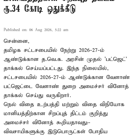
ரூ.34 கோடி ஒதுக்கீடு
Published on
:
06 Aug 2026, 5:22 am
சென்னை,
தமிழக சட்டசபையில் நேற்று 2026-27-ம்
ஆண்டுக்கான த.வெ.க. அரசின் முதல் 'பட்ஜெட்'
தாக்கல் செய்யப்பட்டது. இந்த நிலையில்,
சட்டசபையில் 2026-27-ம் ஆண்டுக்கான வேளாண்
பட்ஜெட்டை வேளாண் துறை அமைச்சர் வினோத்
தாக்கல் செய்து வருகிறார்.
நெல் விதை உற்பத்தி மற்றும் விதை விநியோக
மானியத்திற்கான சிறப்புத் திட்டம் குறித்து
அமைச்சர் வினோத் கூறியதாவது:-
விவசாயிகளுக்கு இடுபொருட்கள் போதிய