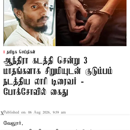
தமிழக செய்திகள்
ஆந்திரா கடத்தி சென்று 3
மாதங்களாக சிறுமியுடன் குடும்பம்
நடத்திய லாரி டிரைவர் -
போக்சோவில் கைது
Published on
:
06 Aug 2026, 9:59 am
X
வேலூர்,