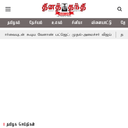
தமிழகம்
தேசியம்
உலகம்
சினிமா
விளையாட்டு
ஜோத
கூடிய வேளாண் பட்ஜெட்: முதல்-அமைச்சர் விஜய்
தமிழக அரசியலில்
தமிழக செய்திகள்