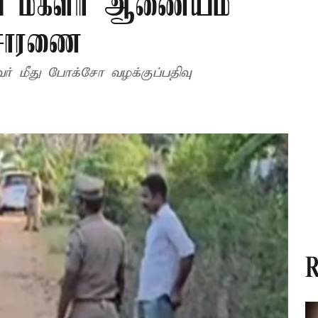
ய மகளிர் ஆணையம்
ிசாரணை
 மீது போக்சோ வழக்குப்பதிவு
R