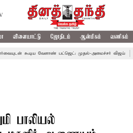
TV
மா
விளையாட்டு
ஜோதிடம்
ஆன்மிகம்
வணிகம்
 கூடிய வேளாண் பட்ஜெட்: முதல்-அமைச்சர் விஜய்
தமிழக அ
மி பாலியல்