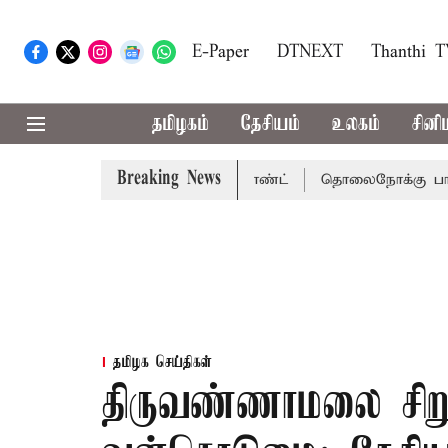
E-Paper
DTNEXT
Thanthi 
தமிழகம்
தேசியம்
உலகம்
சினி
Breaking News
ென்னை நீதிமன்றம் பிடிவாராண்ட்
தொலைநோக்கு பார்வையுடன்
தமிழக செய்திகள்
திருவண்ணாமலை சிறு