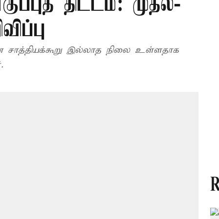
ுப்புத் திட்டம்: முதல்-
விப்பு
ன சாத்தியக்கூறு இல்லாத நிலை உள்ளதாக
.
R