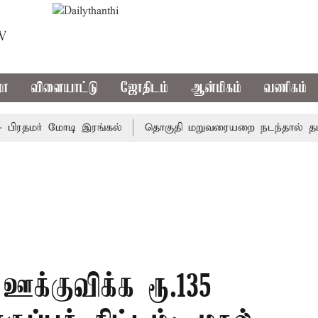
TV
மா
விளையாட்டு
ஜோதிடம்
ஆன்மிகம்
வணிகம்
ரதமர் மோடி இரங்கல்
தொகுதி மறுவரையறை நடந்தால் தமிழக 
க்குவிக்க ரூ.135