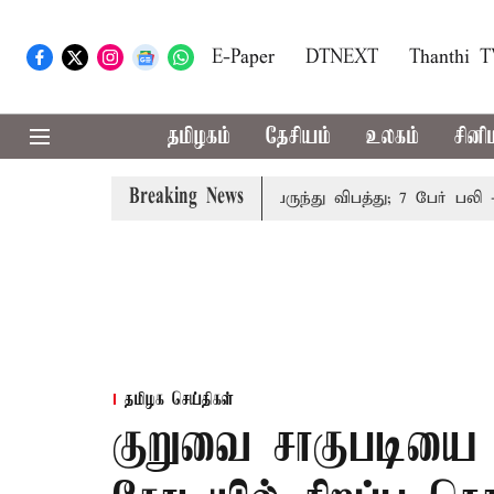
E-Paper
DTNEXT
Thanthi 
தமிழகம்
தேசியம்
உலகம்
சினி
Breaking News
ிறுத்தம்
இமாச்சலத்தில் பேருந்து விபத்து; 7 பேர் பலி - பி
தமிழக செய்திகள்
குறுவை சாகுபடியை ஊ