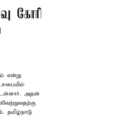
்வு கோரி
்
ம் என்று
டசபையில்
உள்ளார். அதன்
வேற்றுவதற்கு
. தமிழ்நாடு