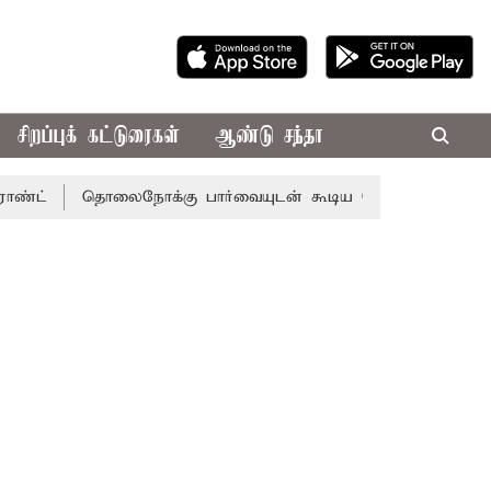
சிறப்புக் கட்டுரைகள்
ஆண்டு சந்தா
தொலைநோக்கு பார்வையுடன் கூடிய வேளாண் பட்ஜெட்: முதல்-அ