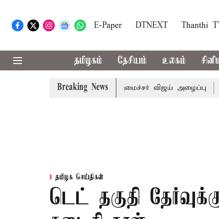
E-Paper
DTNEXT
Thanthi 
தமிழகம்
தேசியம்
உலகம்
சினி
Breaking News
கள் கூட்டத்துக்கு முதல்-அமைச்சர் விஜய் அழைப்பு
முன்னாள்
தமிழக செய்திகள்
டெட் தகுதி தேர்வுக