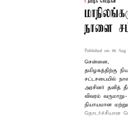
தமிழக செய்திகள்
மாநிலங்க
நாளை சட்
Published on
:
06 Aug 
சென்னை,
தமிழகத்திற்கு ந
சட்டசபையில் நா
அரசினர் தனித் 
விவரம் வருமாறு:
நியாயமான மற்றும
தொடர்ச்சியான பொ