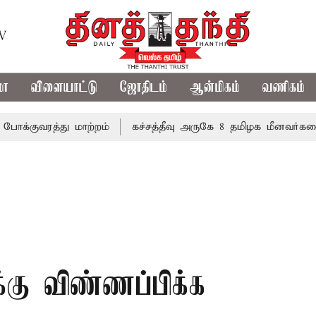
TV
மா
விளையாட்டு
ஜோதிடம்
ஆன்மிகம்
வணிகம்
த்து மாற்றம்
கச்சத்தீவு அருகே 8 தமிழக மீனவர்களை கைத
க்கு விண்ணப்பிக்க