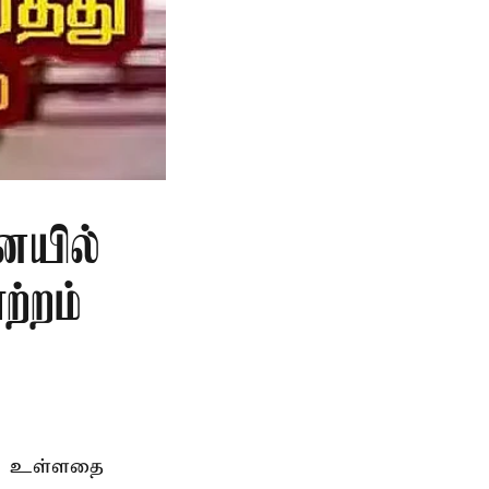
ையில்
ற்றம்
ெற உள்ளதை