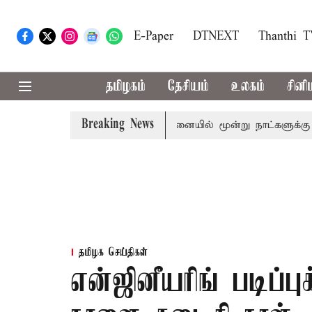
E-Paper
DTNEXT
Thanthi 
தமிழகம்
தேசியம்
உலகம்
சினி
Breaking News
ிர தின விழா ஒத்திகை: சென்னையில் மூன்று நாட்களுக்கு போக்குவர
தமிழக செய்திகள்
என்ஜினீயரிங் படிப்பு