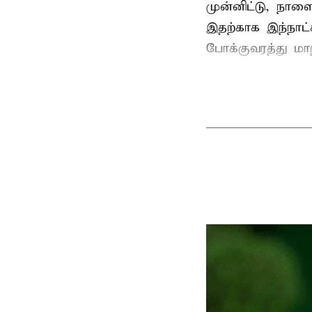
முன்னிட்டு, நாள
இதற்காக இந்நாட
போக்குவரத்து மா