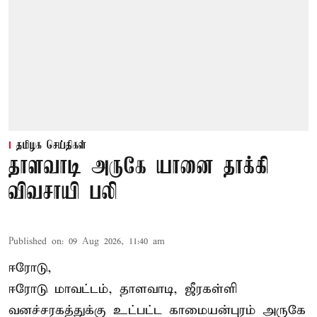
தமிழக செய்திகள்
தாளவாடி அருகே யானை தாக்கி
விவசாயி பலி
Published on
:
09 Aug 2026, 11:40 am
ஈரோடு,
ஈரோடு மாவட்டம்,
தாளவாடி
, ஜீரகள்ளி
வனச்சரகத்துக்கு உட்பட்ட காமையன்புரம் அருகே