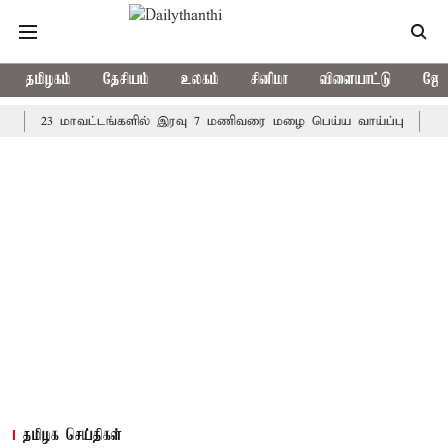
தமிழகம்
தேசியம்
உலகம்
சினிமா
விளையாட்டு
ஜோத
23 மாவட்டங்களில் இரவு 7 மணிவரை மழை பெய்ய வாய்ப்பு
கொரிய பே
தமிழக செய்திகள்