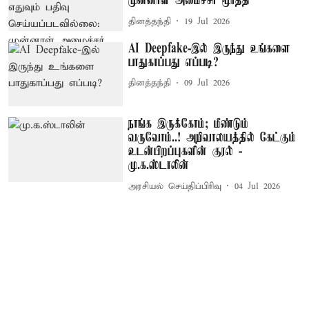
முன்னாள் அமைச்சர் மூர்த்தி
தினத்தந்தி
19 Jul 2026
AI Deepfake-இல் இருந்து உங்களை
பாதுகாப்பது எப்படி?
தினத்தந்தி
09 Jul 2026
நாங்க இருக்கோம்; மீண்டும்
வருவோம்..! அறிவாலயத்தில் கேட்கும்
உடன்பிறப்புகளின் குரல் -
மு.க.ஸ்டாலின்
அரசியல் செய்திப்பிரிவு
04 Jul 2026