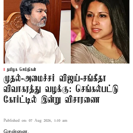
தமிழக செய்திகள்
முதல்-அமைச்சர் விஜய்-சங்கீதா
விவாகரத்து வழக்கு: செங்கல்பட்டு
கோர்ட்டில் இன்று விசாரணை
Published on
:
07 Aug 2026, 1:10 am
சென்னை,