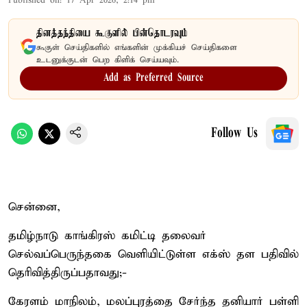
Published on
:
17 Apr 2026, 2:14 pm
தினத்தந்தியை கூகுளில் பின்தொடரவும்
கூகுள் செய்திகளில் எங்களின் முக்கியச் செய்திகளை
உடனுக்குடன் பெற கிளிக் செய்யவும்.
Add as Preferred Source
Follow Us
சென்னை,
தமிழ்நாடு காங்கிரஸ் கமிட்டி தலைவர்
செல்வப்பெருந்தகை வெளியிட்டுள்ள எக்ஸ் தள பதிவில்
தெரிவித்திருப்பதாவது;-
கேரளம் மாநிலம், மலப்புரத்தை சேர்ந்த தனியார் பள்ளி