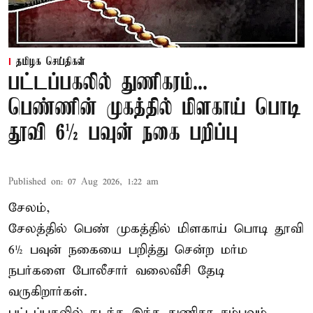
தமிழக செய்திகள்
பட்டப்பகலில் துணிகரம்...
பெண்ணின் முகத்தில் மிளகாய் பொடி
தூவி 6½ பவுன் நகை பறிப்பு
Published on
:
07 Aug 2026, 1:22 am
சேலம்,
சேலத்தில் பெண் முகத்தில் மிளகாய் பொடி தூவி
6½ பவுன் நகையை பறித்து சென்ற மர்ம
நபர்களை போலீசார் வலைவீசி தேடி
வருகிறார்கள்.
பட்டப்பகலில் நடந்த இந்த துணிகர சம்பவம்