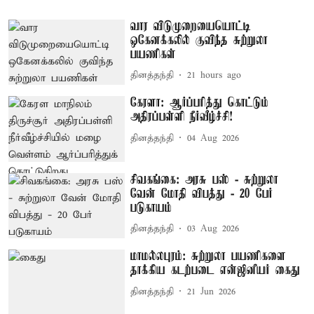
வார விடுமுறையையொட்டி
ஒகேனக்கலில் குவிந்த சுற்றுலா
பயணிகள்
தினத்தந்தி
21 hours ago
கேரளா: ஆர்ப்பரித்து கொட்டும்
அதிரப்பள்ளி நீர்வீழ்ச்சி!
தினத்தந்தி
04 Aug 2026
சிவகங்கை: அரசு பஸ் - சுற்றுலா
வேன் மோதி விபத்து - 20 பேர்
படுகாயம்
தினத்தந்தி
03 Aug 2026
மாமல்லபுரம்: சுற்றுலா பயணிகளை
தாக்கிய கடற்படை என்ஜினீயர் கைது
தினத்தந்தி
21 Jun 2026