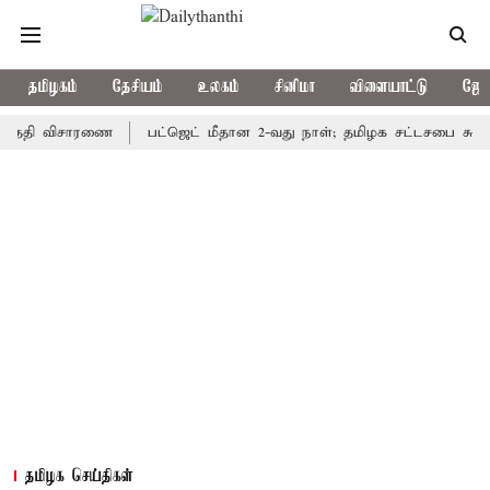
தமிழகம்
தேசியம்
உலகம்
சினிமா
விளையாட்டு
ஜோத
ி விசாரணை
பட்ஜெட் மீதான 2-வது நாள்; தமிழக சட்டசபை கூடியது
தமிழக செய்திகள்