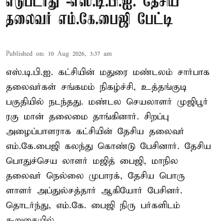
எடுபடாது -எஸ்.டி.பி.ஐ. தேசிய
தலைவர் எம்.கே.பைஜி பேட்டி
Published on
:
10 Aug 2026, 3:37 am
எஸ்.டி.பி.ஐ. கட்சியின் மதுரை மண்டலம் சார்பாக
தலைவர்கள் சங்கமம் நிகழ்ச்சி, உத்தங்குடி
பகுதியில் நடந்தது. மண்டல செயலாளர் முஜிபூர்
ரகு மான் தலைமை தாங்கினார். சிறப்பு
அழைப்பாளராக கட்சியின் தேசிய தலைவர்
எம்.கே.பைஜி கலந்து கொண்டு பேசினார். தேசிய
பொதுச்செய லாளர் மஜித் பைஜி, மாநில
தலைவர் நெல்லை முபாரக், தேசிய பொரு
ளாளர் அப்துல்சத்தார் ஆகியோர் பேசினர்.
தொடர்ந்து, எம்.கே. பைஜி நிரு பர்களிடம்
கூறுகையில், ...