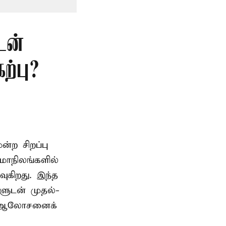
டன்
்பு?
ற சிறப்பு
மாநிலங்களில்
ுகிறது. இந்த
களுடன் முதல்-
் ஆலோசனைக்