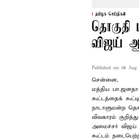
தமிழக செய்திகள்
தொகுதி 
விஜய் ஆ
Published on
:
08 Aug 
சென்னை,
மத்திய பா.ஜனத
கூட்டத்தைக் கூட
நாடாளுமன்ற தொக
விவகாரம் குறித்
அமைச்சர் விஜய
கூட்டம் நடைபெற்ற