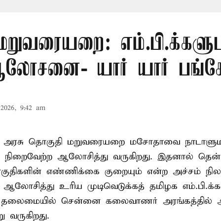
மறுவரையறை: எம்.பி.க்களு
லோசனை- யார் யார் பங்கேற
2026, 9:42 am
ா அரசு தொகுதி மறுவரையறை மசோதாவை நாடாளுமன்
்டி நிறைவேற்ற ஆலோசித்து வருகிறது. இதனால் தென்
ுதிகளின் எண்ணிக்கை குறையும் என்ற அச்சம் நிலவ
து ஆலோசித்து உரிய முடிவெடுக்கத் தமிழக எம்.பி.க்
் தலைமையில் சென்னை கலைவாணர் அரங்கத்தில
ு வருகிறது.