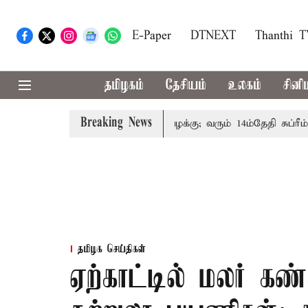
E-Paper
DTNEXT
Thanthi 
தமிழகம்
தேசியம்
உலகம்
சினி
Breaking News
ுடும்பத்தினருக்கு அரசுப்பணி வழக்கு; வரும் 14ம்தேதி சுப்ரீம்கோர
தமிழக செய்திகள்
ஏற்காட்டில் மலர் க