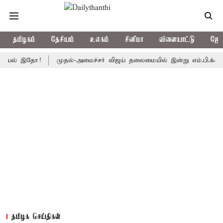
தமிழகம்
தேசியம்
உலகம்
சினிமா
விளையாட்டு
ஜோத
 இதோ!
முதல்-அமைச்சர் விஜய் தலைமையில் இன்று எம்.பி.க்கள் கூட்டம்: 
தமிழக செய்திகள்