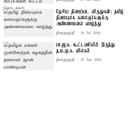
தேசிய திரைப்பட விருதுகள்: தமிழ்
திரையுலக கலைஞர்களுக்கு
அண்ணாமலை வாழ்த்து
தினத்தந்தி
19 Jul 2026
பா.ஜ.க. கூட்டணியில் இருந்து
த.ம.மு.க. விலகல்
தினத்தந்தி
22 Jun 2026