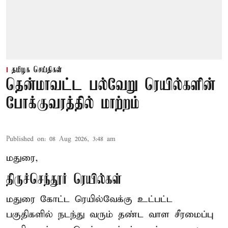
தமிழக செய்திகள்
தென்மாவட்ட பல்வேறு ரெயில்களின்
போக்குவரத்தில் மாற்றம்
Published on
:
08 Aug 2026, 3:48 am
மதுரை,
திருச்செந்தூர் ரெயில்கள்
மதுரை கோட்ட ரெயில்வேக்கு உட்பட்ட
பகுதிகளில் நடந்து வரும் தண்ட வாள சீரமைப்பு