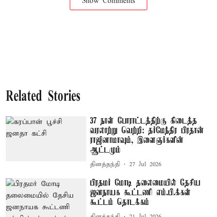
Show Comments
Related Stories
37 நாள் போராட்டத்திற்கு கிடைத்த
வரலாற்று வெற்றி: தர்மேந்திர பிரதான்
ராஜினாமாவும், இளைஞர்களின்
ஆட்டமும்
தினத்தந்தி
27 Jul 2026
பிரதமர் மோடி தலைமையில் தேசிய
ஜனநாயக கூட்டணி எம்.பி.க்கள்
கூட்டம் தொடக்கம்
தினத்தந்தி
21 Jul 2026