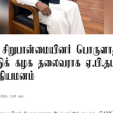
ு சிறுபான்மையினர் பொருளா
டுக் கழக தலைவராக ஏ.பி.தம
 நியமனம்
2026, 5:28 am