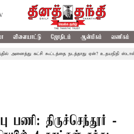
TV
மா
விளையாட்டு
ஜோதிடம்
ஆன்மிகம்
வணிகம்
னைத்து கட்சி கூட்டத்தை நடத்தாது ஏன்? உதயநிதி ஸ்டாலின் கேள்
ு பணி: திருச்செந்தூர் -