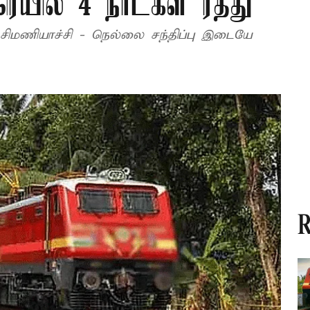
ில் 4 நாட்கள் ரத்து
்சிமணியாச்சி - நெல்லை சந்திப்பு இடையே
R