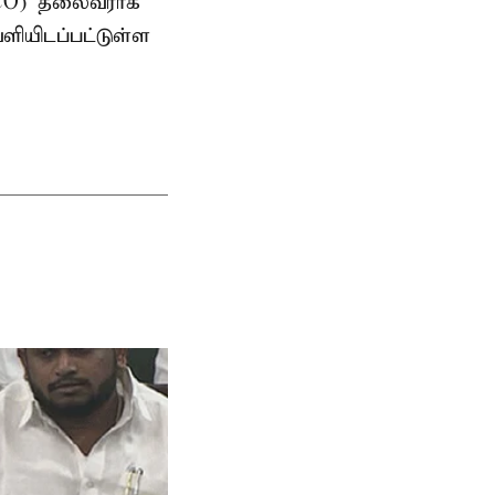
AMCO) தலைவராக
ளியிடப்பட்டுள்ள