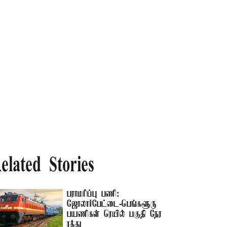
elated Stories
பராமரிப்பு பணி:
ஜோலார்பேட்டை-பெங்களூரு
பயணிகள் ரெயில் பகுதி நேர
ரத்து