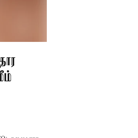
தார
ீம்