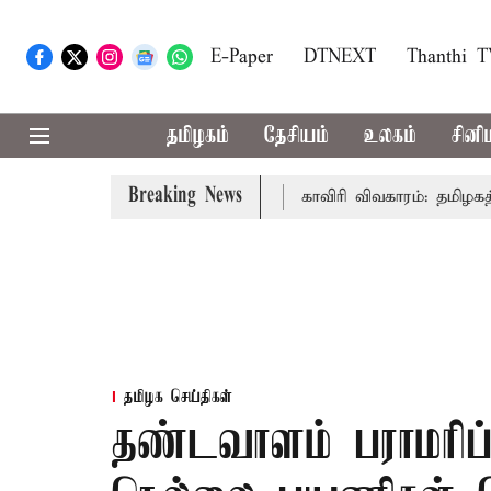
E-Paper
DTNEXT
Thanthi 
தமிழகம்
தேசியம்
உலகம்
சினி
Breaking News
ுதல்-அமைச்சர் விஜய் உரை
காவிரி விவகாரம்: தமிழகத்தில் அ
தமிழக செய்திகள்
தண்டவாளம் பராமரிப்ப