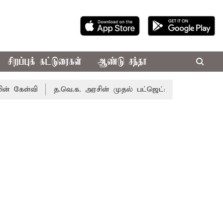
சிறப்புக் கட்டுரைகள்
ஆண்டு சந்தா
வி
த.வெ.க. அரசின் முதல் பட்ஜெட்: மாற்றமா?, தடுமாற்றமா?