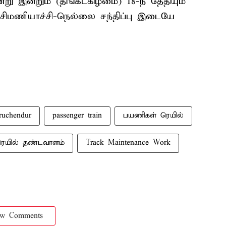
ு இன்றும் (திங்கட்கிழமை) 18-ந் தேதியும்
்சிமணியாச்சி-நெல்லை சந்திப்பு இடையே
ruchendur
passenger train
பயணிகள் ரெயில்
ெயில் தண்டவாளம்
Track Maintenance Work
ow Comments