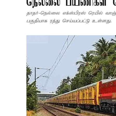
நெல்லை பயணிகள் ரெய
தாதர்-நெல்லை எக்ஸ்பிரஸ் ரெயில் வாஞ
பகுதியாக ரத்து செய்யப்பட்டு உள்ளது.