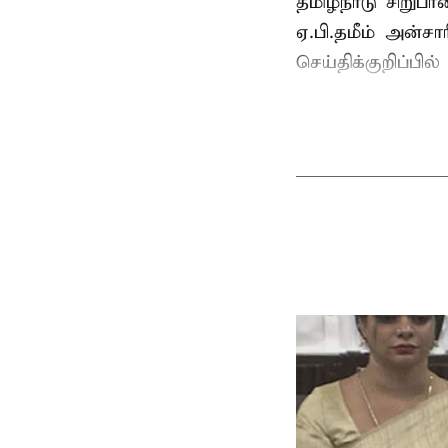
தமிழ்நாடு சிறு
ஏ.பி.தமீம் அன்ச
செய்திக்குறிப்பில