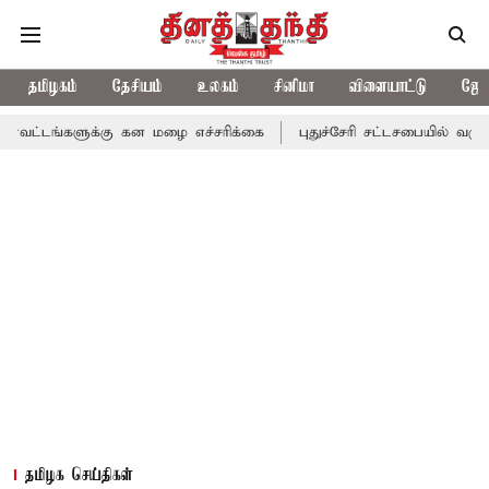
தமிழகம்
தேசியம்
உலகம்
சினிமா
விளையாட்டு
ஜோத
க்கு கன மழை எச்சரிக்கை
புதுச்சேரி சட்டசபையில் வரும் 24ம் தேதி
தமிழக செய்திகள்