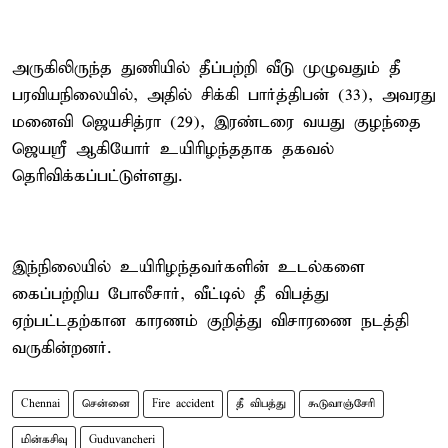
அருகிலிருந்த துணியில் தீப்பற்றி வீடு முழுவதும் தீ
பரவியநிலையில், அதில் சிக்கி பார்த்திபன் (33), அவரது
மனைவி ஜெயசித்ரா (29), இரண்டரை வயது குழந்தை
ஜெயஸ்ரீ ஆகியோர் உயிரிழந்ததாக தகவல்
தெரிவிக்கப்பட்டுள்ளது.
இந்நிலையில் உயிரிழந்தவர்களின் உடல்களை
கைப்பற்றிய போலீசார், வீட்டில் தீ விபத்து
ஏற்பட்டதற்கான காரணம் குறித்து விசாரணை நடத்தி
வருகின்றனர்.
Chennai
சென்னை
Fire accident
தீ விபத்து
கூடுவாஞ்சேரி
மின்கசிவு
Guduvancheri