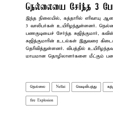
நெல்லையை சேர்ந்த 3 பேர்
இந்த நிலையில், கத்தாரில் எரிவாயு ஆல
3 வாலிபர்கள் உயிரிழந்துள்ளனர். நெல்ல
பணகுடியைச் சேர்ந்த சுஜித்குமார், கவி
சுஜித்குமாரின் உடல்கள் இதுவரை க
தெரிவித்துள்ளனர். விபத்தில் உயிரிழ
மாயமான தொழிலாளர்களை மீட்கும் பணி 
நெல்லை
Nellai
வெடிவிபத்து
கத்
fire Explosion