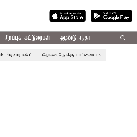
சிறப்புக் கட்டுரைகள்
ஆண்டு சந்தா
ாண்ட்
தொலைநோக்கு பார்வையுடன் கூடிய வேளாண் பட்ஜெட்: 