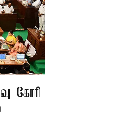
்வு கோரி
்