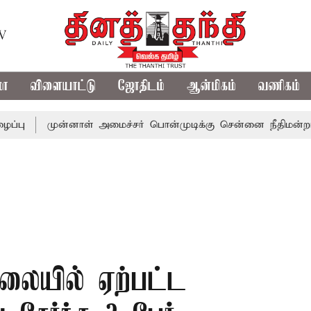
TV
மா
விளையாட்டு
ஜோதிடம்
ஆன்மிகம்
வணிகம்
முன்னாள் அமைச்சர் பொன்முடிக்கு சென்னை நீதிமன்றம் பிடிவார
ஆலையில் ஏற்பட்ட