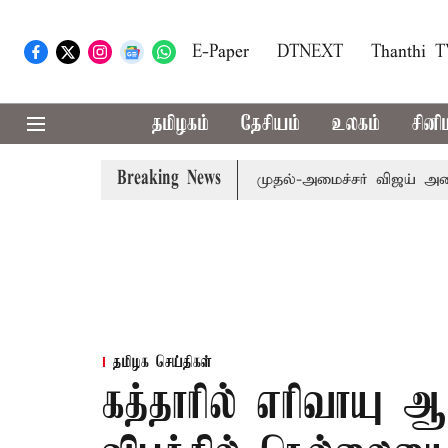
E-Paper
DTNEXT
Thanthi 
தமிழகம்
தேசியம்
உலகம்
சினி
Breaking News
ம்.பி.க்கள் கூட்டத்துக்கு முதல்-அமைச்சர் விஜய் அழைப்பு
தமிழக செய்திகள்
கத்தாரில் எரிவாயு 