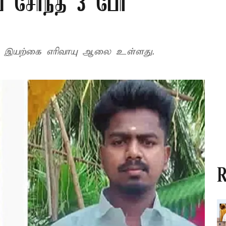
சேர்ந்த 3 பேர்
யில் இயற்கை எரிவாயு ஆலை உள்ளது.
R