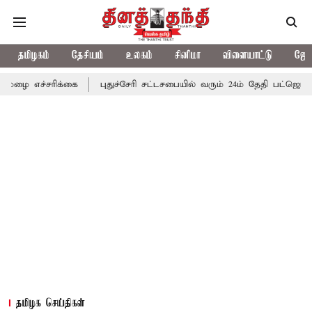
தமிழகம்
தேசியம்
உலகம்
சினிமா
விளையாட்டு
ஜோத
ிக்கை
புதுச்சேரி சட்டசபையில் வரும் 24ம் தேதி பட்ஜெட் தாக்கல் செய
தமிழக செய்திகள்