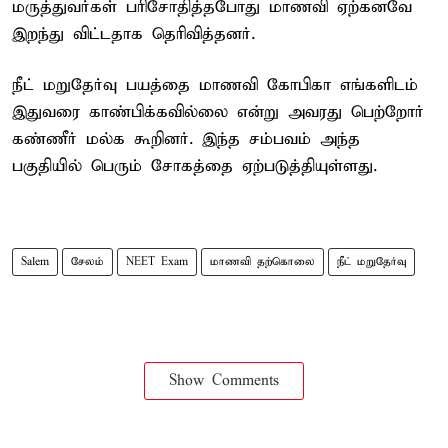
மருத்துவர்கள் பரிசோதித்தபோது மாணவி ஏற்கனவே
இறந்து விட்டதாக தெரிவித்தனர்.
நீட் மறுதேர்வு பயத்தை மாணவி கோபிகா எங்களிடம்
இதுவரை காண்பிக்கவில்லை என்று அவரது பெற்றோர்
கண்ணீர் மல்க கூறினர். இந்த சம்பவம் அந்த
பகுதியில் பெரும் சோகத்தை ஏற்படுத்தியுள்ளது.
Salem
சேலம்
NEET Exam
மாணவி தற்கொலை
நீட் மறுதேர்வு
Show Comments