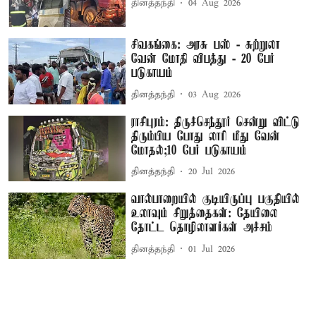
தினத்தந்தி
04 Aug 2026
சிவகங்கை: அரசு பஸ் - சுற்றுலா
வேன் மோதி விபத்து - 20 பேர்
படுகாயம்
தினத்தந்தி
03 Aug 2026
ராசிபுரம்: திருச்செந்தூர் சென்று விட்டு
திரும்பிய போது லாரி மீது வேன்
மோதல்;10 பேர் படுகாயம்
தினத்தந்தி
20 Jul 2026
வால்பாறையில் குடியிருப்பு பகுதியில்
உலாவும் சிறுத்தைகள்: தேயிலை
தோட்ட தொழிலாளர்கள் அச்சம்
தினத்தந்தி
01 Jul 2026