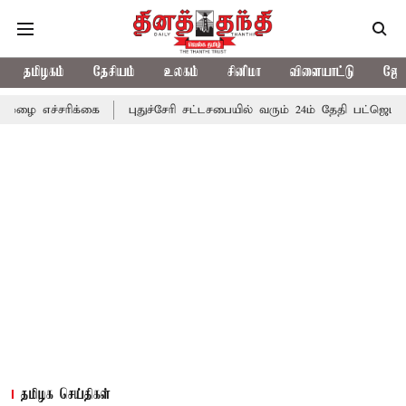
தமிழகம்
தேசியம்
உலகம்
சினிமா
விளையாட்டு
ஜோத
க்கை
புதுச்சேரி சட்டசபையில் வரும் 24ம் தேதி பட்ஜெட் தாக்கல் செய்
தமிழக செய்திகள்