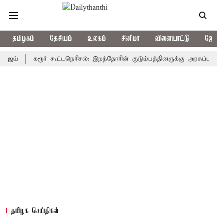
தமிழகம்
தேசியம்
உலகம்
சினிமா
விளையாட்டு
ஜோத
கரூர் கூட்டநெரிசல்: இறந்தோரின் குடும்பத்தினருக்கு அரசுப்பணி வழக்க
தமிழக செய்திகள்