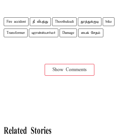
Fire accident
தீ விபத்து
Thoothukudi
தூத்துக்குடி
bike
Transformer
டிரான்ஸ்பார்மர்
Damage
பைக் சேதம்
Show Comments
Related Stories