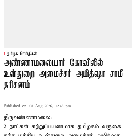
தமிழக செய்திகள்
அண்ணாமலையார் கோவிலில்
உள்துறை அமைச்சர் அமித்ஷா சாமி
தரிசனம்
Published on
:
08 Aug 2026, 12:43 pm
திருவண்ணாமலை:
2 நாட்கள் சுற்றுப்பயணமாக தமிழகம் வருகை
தந்த மத்திய உள்துறை அமைச்சர் அமித்ஷா,