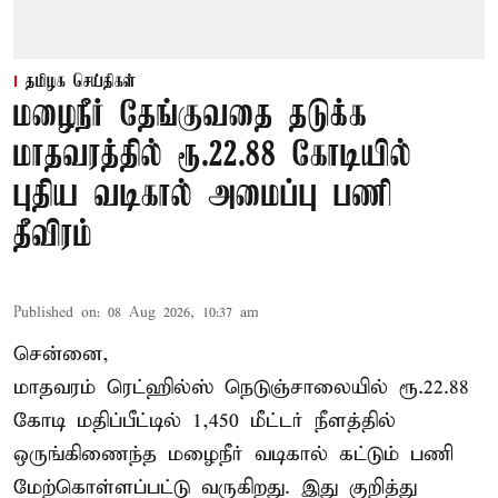
தமிழக செய்திகள்
மழைநீர் தேங்குவதை தடுக்க
மாதவரத்தில் ரூ.22.88 கோடியில்
புதிய வடிகால் அமைப்பு பணி
தீவிரம்
Published on
:
08 Aug 2026, 10:37 am
சென்னை,
மாதவரம் ரெட்ஹில்ஸ் நெடுஞ்சாலையில் ரூ.22.88
கோடி மதிப்பீட்டில் 1,450 மீட்டர் நீளத்தில்
ஒருங்கிணைந்த மழைநீர் வடிகால் கட்டும் பணி
மேற்கொள்ளப்பட்டு வருகிறது. இது குறித்து