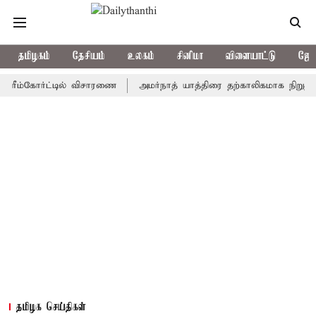
தமிழகம்
தேசியம்
உலகம்
சினிமா
விளையாட்டு
ஜோத
்கோர்ட்டில் விசாரணை
அமர்நாத் யாத்திரை தற்காலிகமாக நிறுத்தம்
தமிழக செய்திகள்