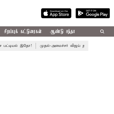
சிறப்புக் கட்டுரைகள்
ஆண்டு சந்தா
டியல் இதோ!
முதல்-அமைச்சர் விஜய் தலைமையில் இன்று எம்.பி.க