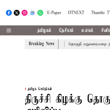
E-Paper
DTNEXT
Thanthi 
தமிழகம்
தேசியம்
உலகம்
சினி
Breaking News
் பலி - பிரதமர் மோடி இரங்கல்
தொகுதி மறுவரையறை நடந்தா
தமிழக செய்திகள்
திருச்சி கிழக்கு தொ