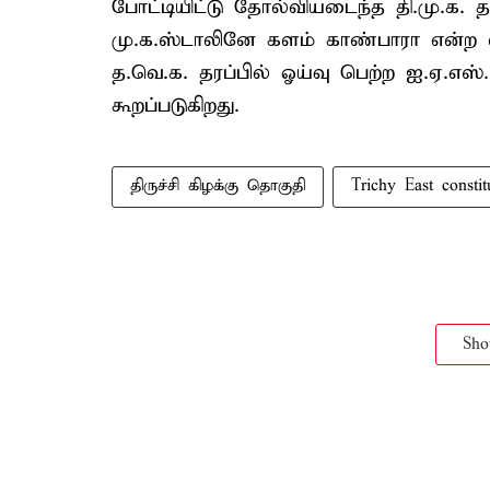
போட்டியிட்டு தோல்வியடைந்த தி.மு.க
மு.க.ஸ்டாலினே களம் காண்பாரா என்ற எதி
த.வெ.க. தரப்பில் ஓய்வு பெற்ற ஐ.ஏ.எஸ்
கூறப்படுகிறது.
திருச்சி கிழக்கு தொகுதி
Trichy East consti
Sh