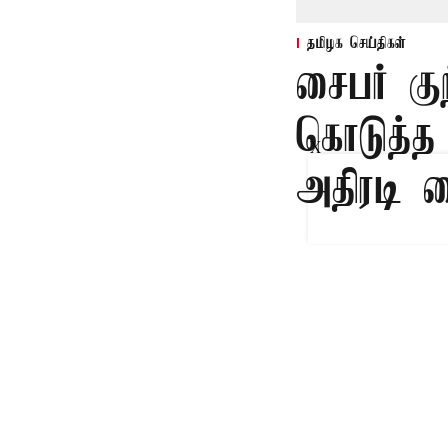
தமிழக செய்திகள்
சைபர் கு
கொடுத்த
X
அதிரடி 
Published on
:
08 Aug 
சென்னை,
சைபர் குற்றவாள
கொள்ளையடித்த 
போட்ட நூற்றுக்
செய்தனர்.