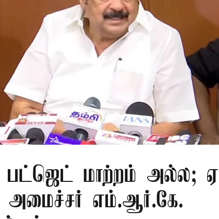
பட்ஜெட் மாற்றம் அல்ல; ஏம
 அமைச்சர் எம்.ஆர்.கே.