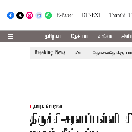
E-Paper
DTNEXT
Thanthi 
தமிழகம்
தேசியம்
உலகம்
சினி
Breaking News
ன்னை நீதிமன்றம் பிடிவாராண்ட்
தொலைநோக்கு பார்வையுடன்
தமிழக செய்திகள்
திருச்சி-சரளப்பள்ளி 