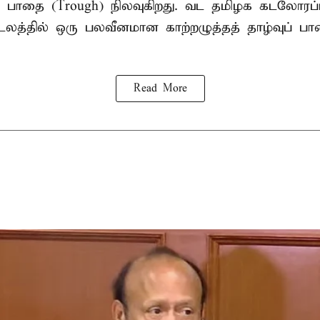
வு பாதை (Trough) நிலவுகிறது. வட தமிழக கடலோரப்
டலத்தில் ஒரு பலவீனமான காற்றழுத்தத் தாழ்வுப் பா
Read More