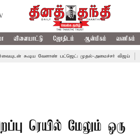
TV
மா
விளையாட்டு
ஜோதிடம்
ஆன்மிகம்
வணிகம்
 கூடிய வேளாண் பட்ஜெட்: முதல்-அமைச்சர் விஜய்
தமிழக அ
சிறப்பு ரெயில் மேலும் ஒரு