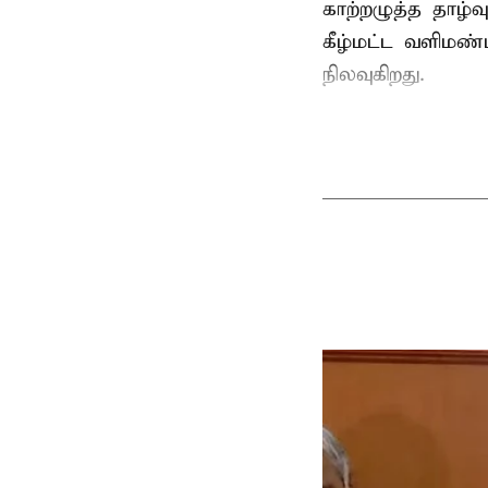
காற்றழுத்த தாழ்
கீழ்மட்ட வளிமண்
நிலவுகிறது.