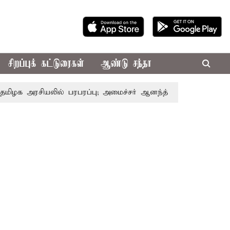
சிறப்புக் கட்டுரைகள்
ஆண்டு சந்தா
ரசியலில் பரபரப்பு; அமைச்சர் ஆனந்த் உடன் சி.வி. சண்முகம், வ