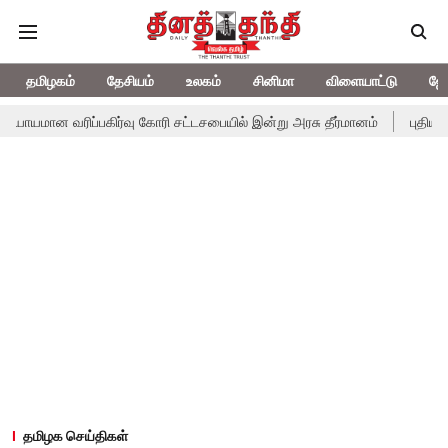
தமிழகம்
தேசியம்
உலகம்
சினிமா
விளையாட்டு
ஜோ
யமான வரிப்பகிர்வு கோரி சட்டசபையில் இன்று அரசு தீர்மானம்
புதிய முயற
தமிழக செய்திகள்