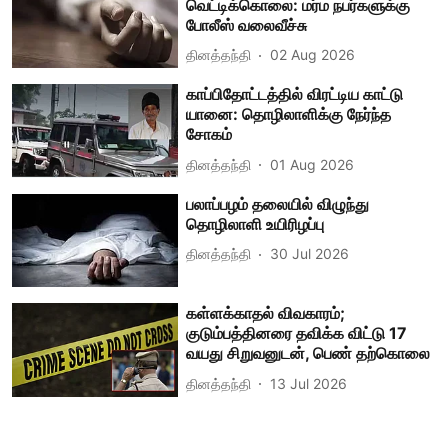
வெட்டிக்கொலை: மர்ம நபர்களுக்கு
போலீஸ் வலைவீச்சு
தினத்தந்தி
02 Aug 2026
காப்பிதோட்டத்தில் விரட்டிய காட்டு
யானை: தொழிலாளிக்கு நேர்ந்த
சோகம்
தினத்தந்தி
01 Aug 2026
பலாப்பழம் தலையில் விழுந்து
தொழிலாளி உயிரிழப்பு
தினத்தந்தி
30 Jul 2026
கள்ளக்காதல் விவகாரம்;
குடும்பத்தினரை தவிக்க விட்டு 17
வயது சிறுவனுடன், பெண் தற்கொலை
தினத்தந்தி
13 Jul 2026